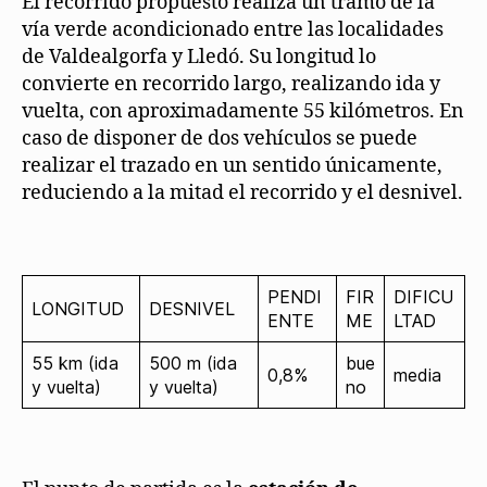
El recorrido propuesto realiza un tramo de la
vía verde acondicionado entre las localidades
de Valdealgorfa y Lledó. Su longitud lo
convierte en recorrido largo, realizando ida y
vuelta, con aproximadamente 55 kilómetros. En
caso de disponer de dos vehículos se puede
realizar el trazado en un sentido únicamente,
reduciendo a la mitad el recorrido y el desnivel.
PENDI
FIR
DIFICU
LONGITUD
DESNIVEL
ENTE
ME
LTAD
55 km (ida
500 m (ida
bue
0,8%
media
y vuelta)
y vuelta)
no