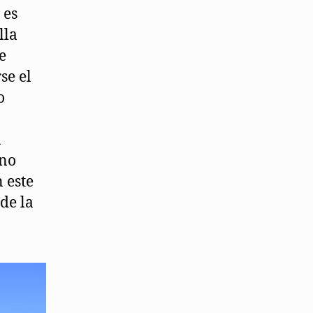
 es
lla
e
se el
o
a
ano
 este
de la