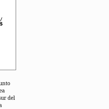
punto
nea
sur del
a