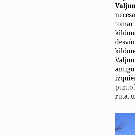
Valju
necesa
tomar 
kilóme
desvío
kilóme
Valjun
antigu
izquie
punto 
ruta, 