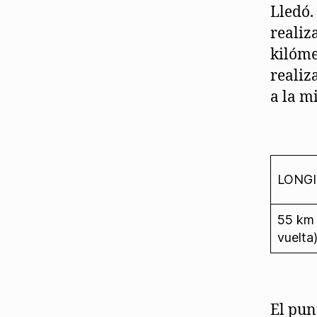
Lledó.
realiz
kilóme
realiz
a la mi
LONG
55 km 
vuelta
El pun