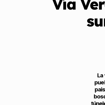
Vía Ver
su
La 
pue
pai
bosq
túnel