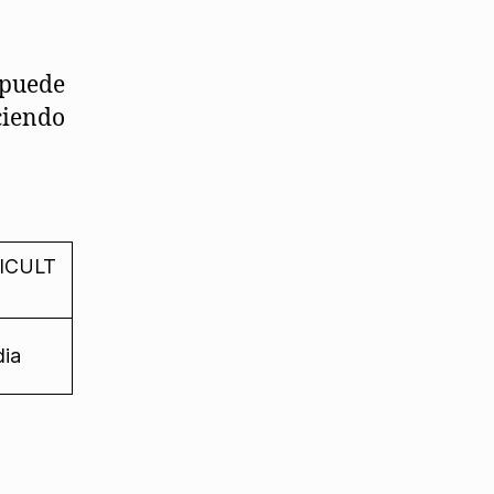
 puede
ciendo
ICULT
ia