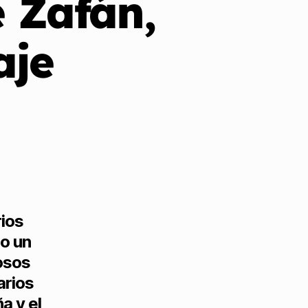
e Zafán,
aje
rios
o un
osos
arios
a y el