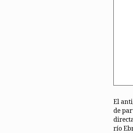
El ant
de par
direct
río Eb