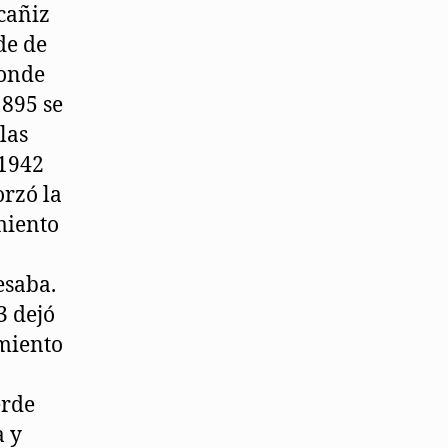
cañiz
de de
donde
1895 se
las
 1942
orzó la
miento
esaba.
3 dejó
imiento
erde
a y