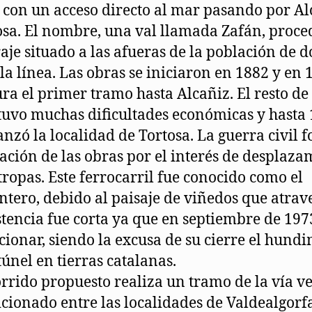
 con un acceso directo al mar pasando por Al
osa. El nombre, una val llamada Zafán, proce
aje situado a las afueras de la población de 
 la línea. Las obras se iniciaron en 1882 y en 
ra el primer tramo hasta Alcañiz. El resto de 
tuvo muchas dificultades económicas y hasta
anzó la localidad de Tortosa. La guerra civil f
zación de las obras por el interés de desplaza
 tropas. Este ferrocarril fue conocido como el
tero, debido al paisaje de viñedos que atrav
stencia fue corta ya que en septiembre de 197
cionar, siendo la excusa de su cierre el hund
túnel en tierras catalanas.
orrido propuesto realiza un tramo de la vía v
cionado entre las localidades de Valdealgorf