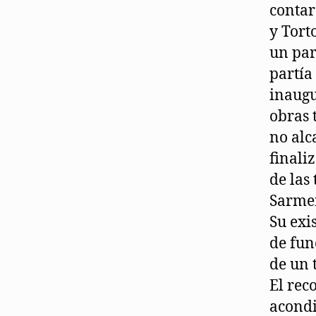
contar
y Tort
un par
partía
inaugu
obras 
no alc
finali
de las
Sarmen
Su exi
de fun
de un 
El rec
acondi