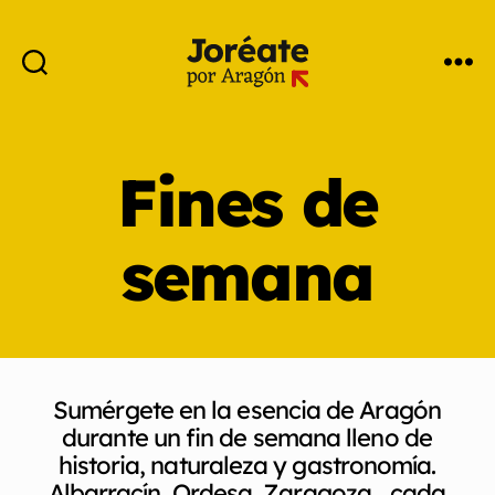
Fines de
semana
Sumérgete en la esencia de Aragón
durante un fin de semana lleno de
historia, naturaleza y gastronomía.
Albarracín, Ordesa, Zaragoza… cada