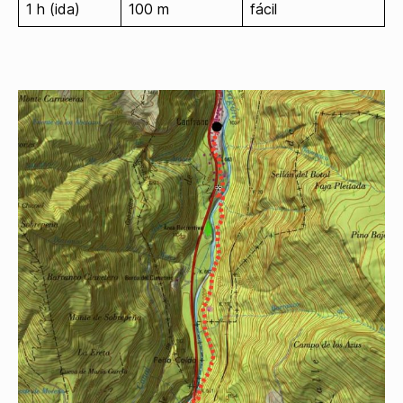
1 h (ida)
100 m
fácil