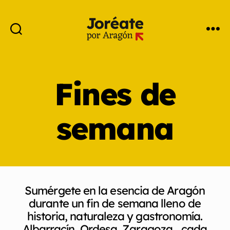
Fines de
semana
Sumérgete en la esencia de Aragón
durante un fin de semana lleno de
historia, naturaleza y gastronomía.
Albarracín, Ordesa, Zaragoza… cada