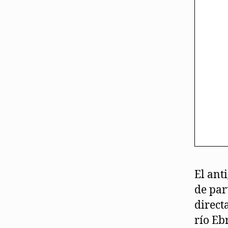
El ant
de par
direct
río Eb