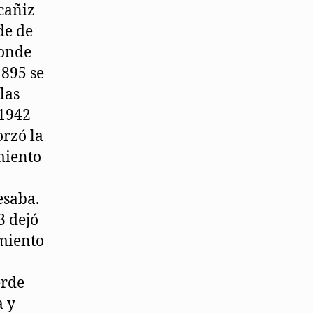
cañiz
de de
donde
1895 se
las
 1942
orzó la
miento
esaba.
3 dejó
imiento
erde
a y