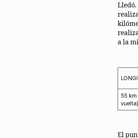
Lledó.
realiz
kilóme
realiz
a la mi
LONG
55 km 
vuelta
El pun