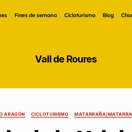
nes
Fines de semana
Cicloturismo
Blog
Chor
Vall de Roures
O ARAGÓN
CICLOTURISMO
MATARRAÑA/MATARR