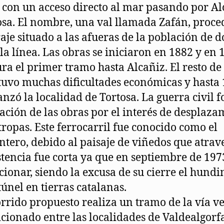
 con un acceso directo al mar pasando por Al
osa. El nombre, una val llamada Zafán, proce
aje situado a las afueras de la población de 
 la línea. Las obras se iniciaron en 1882 y en 
ra el primer tramo hasta Alcañiz. El resto de 
tuvo muchas dificultades económicas y hasta
anzó la localidad de Tortosa. La guerra civil f
zación de las obras por el interés de desplaza
 tropas. Este ferrocarril fue conocido como el
tero, debido al paisaje de viñedos que atrav
stencia fue corta ya que en septiembre de 197
cionar, siendo la excusa de su cierre el hund
túnel en tierras catalanas.
orrido propuesto realiza un tramo de la vía v
cionado entre las localidades de Valdealgorf