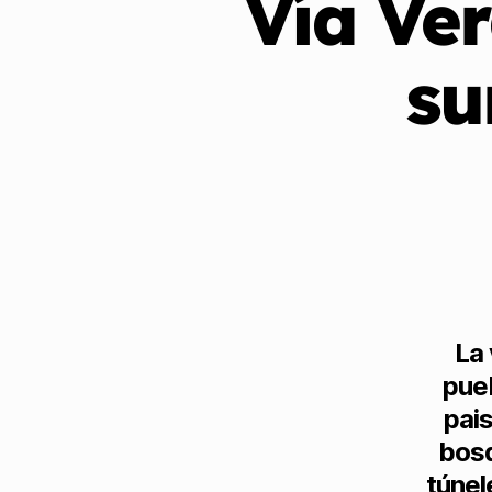
Vía Ver
su
La 
pue
pai
bosq
túnel