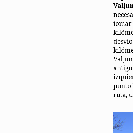
Valju
necesa
tomar 
kilóme
desvío
kilóme
Valjun
antigu
izquie
punto 
ruta, 