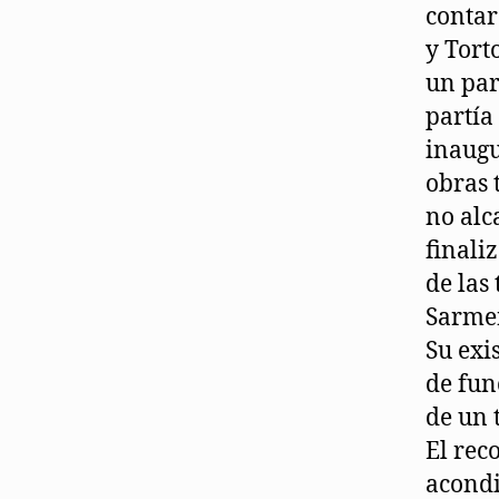
contar
y Tort
un par
partía
inaugu
obras 
no alc
finali
de las
Sarmen
Su exi
de fun
de un 
El rec
acondi