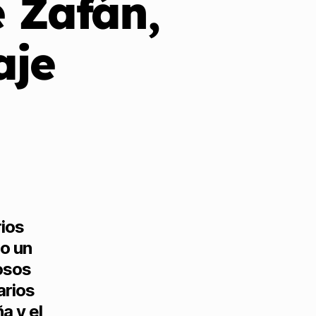
e Zafán,
aje
rios
o un
osos
arios
a y el