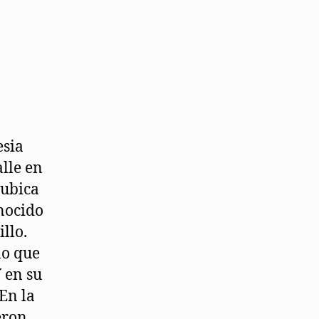
esia
lle en
 ubica
onocido
llo.
no que
 en su
 En la
eron