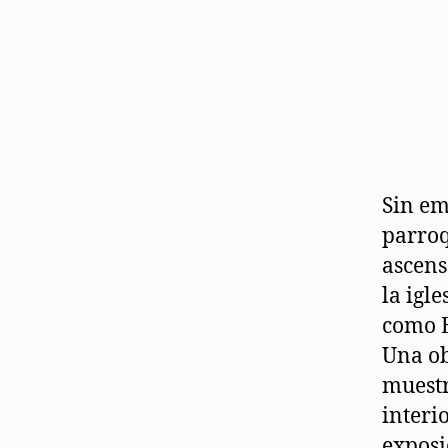
Sin em
parroq
ascens
la igl
como E
Una ob
muestr
interi
exposi