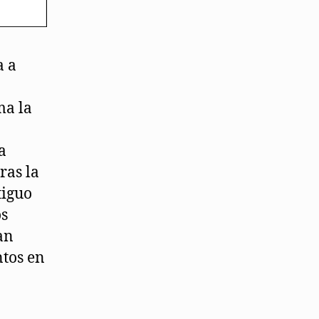
a a
ma la
a
ras la
tiguo
os
an
ntos en