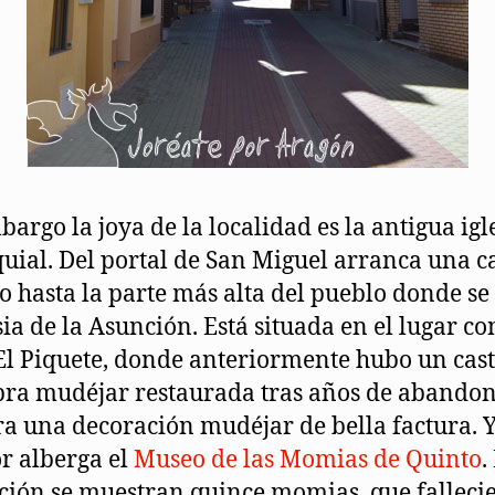
bargo la joya de la localidad es la antigua igl
uial. Del portal de San Miguel arranca una ca
o hasta la parte más alta del pueblo donde se
esia de la Asunción. Está situada en el lugar c
l Piquete, donde anteriormente hubo un casti
ra mudéjar restaurada tras años de abando
a una decoración mudéjar de bella factura. Y
or alberga el
Museo de las Momias de Quinto
.
ción se muestran quince momias, que falleci