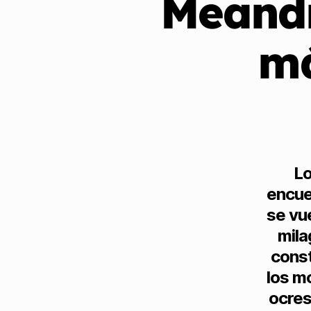
Meandr
má
Lo
encue
se vu
mila
const
los m
ocres