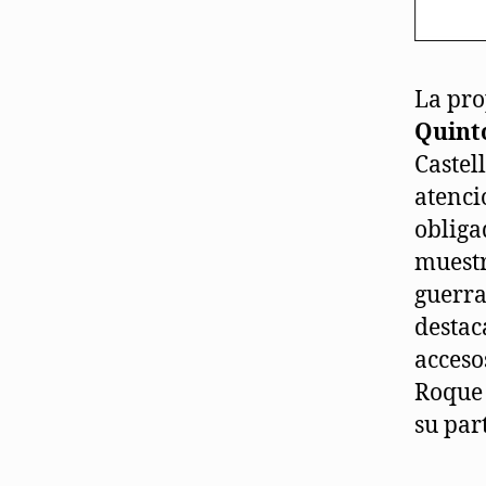
La pro
Quint
Castel
atenci
obliga
muestr
guerra
destac
acceso
Roque 
su par