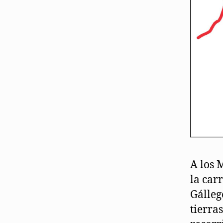
A los 
la car
Gálleg
tierra