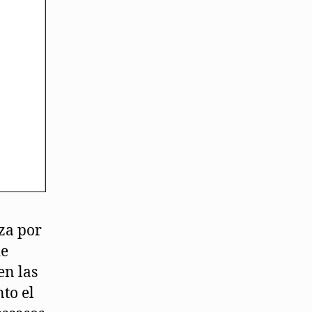
za por
de
en las
to el