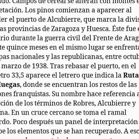
ido. Campos de cereal se alteran con montes 
etación. Los pinos comienzan a aparecer al
er el puerto de Alcubierre, que marca la divi
las provincias de Zaragoza y Huesca. Éste fue 
rio durante la guerra civil del Frente de Ara
e quince meses en el mismo lugar se enfren
opas nacionales y las republicanas, entre octu
 marzo de 1938. Tras rebasar el puerto, en el
tro 33,5 aparece el letrero que indica la
Ruta
Huegas
, donde se encuentran los restos de las
ones franquistas. Su nombre hace referencia a
ción de los términos de Robres, Alcubierre y
na. En un cruce cercano se toma el ramal
rdo. Poco después un panel de interpretación
be los elementos que se han recuperado. A es