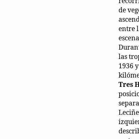
recorr
de veg
ascend
entre 
escena
Durant
las tr
1936 y
kilóme
Tres 
posici
separa
Leciñe
izquie
descri