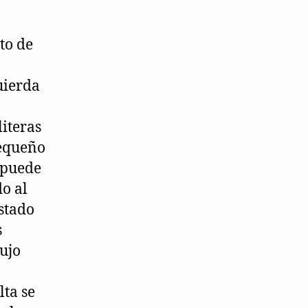
to de
uierda
literas
pequeño
 puede
do al
estado
s
ujo
lta se