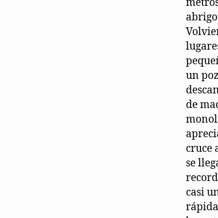
metros
abrigo
Volvie
lugare
pequeñ
un poz
descan
de mad
monoli
apreci
cruce 
se lle
record
casi u
rápida