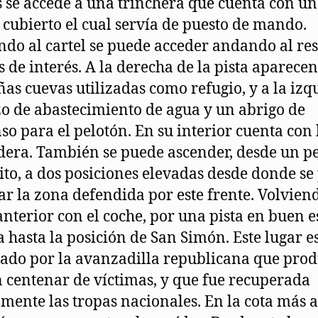
 se accede a una trinchera que cuenta con un
 cubierto el cual servía de puesto de mando.
ndo al cartel se puede acceder andando al res
s de interés. A la derecha de la pista aparecen
as cuevas utilizadas como refugio, y a la izq
o de abastecimiento de agua y un abrigo de
so para el pelotón. En su interior cuenta con 
era. También se puede ascender, desde un 
to, a dos posiciones elevadas desde donde se
ar la zona defendida por este frente. Volvien
anterior con el coche, por una pista en buen 
ga hasta la posición de San Simón. Este lugar e
ado por la avanzadilla republicana que prod
n centenar de víctimas, y que fue recuperada
mente las tropas nacionales. En la cota más a