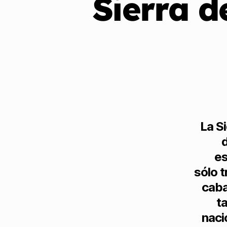
Sierra d
La Si
es
sólo t
caba
ta
naci