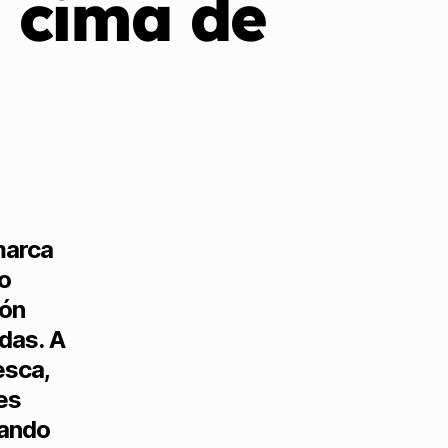
a cima de
omarca
o
ión
adas. A
esca,
tes
dando