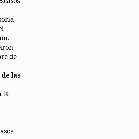
escasos
soria
el
gón.
taron
bre de
 de las
 la
casos