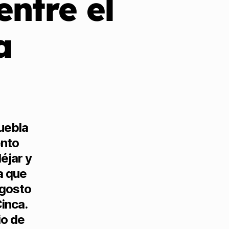
entre el
a
Puebla
ento
éjar y
a que
ngosto
Cinca.
io de