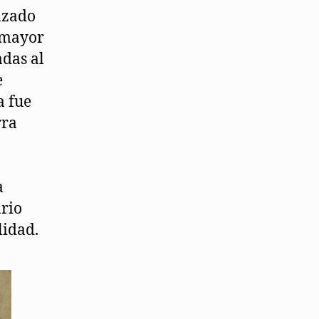
azado
 mayor
adas al
e
a fue
rra
a
ario
lidad.