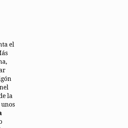
ta el
Más
na,
ar
igón
nel
de la
s unos
a
o