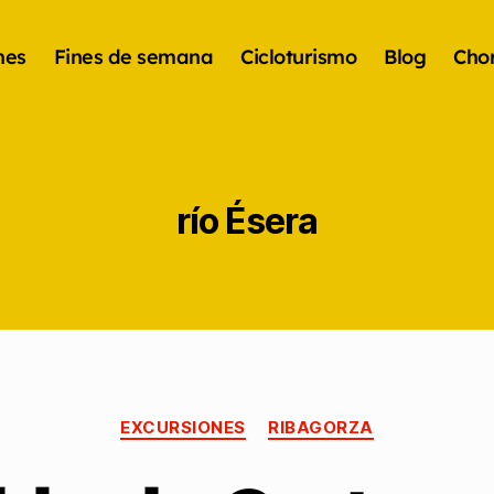
nes
Fines de semana
Cicloturismo
Blog
Chor
río Ésera
EXCURSIONES
RIBAGORZA