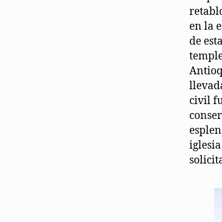
retabl
en la 
de est
temple
Antioq
llevad
civil 
conser
esplen
iglesi
solici