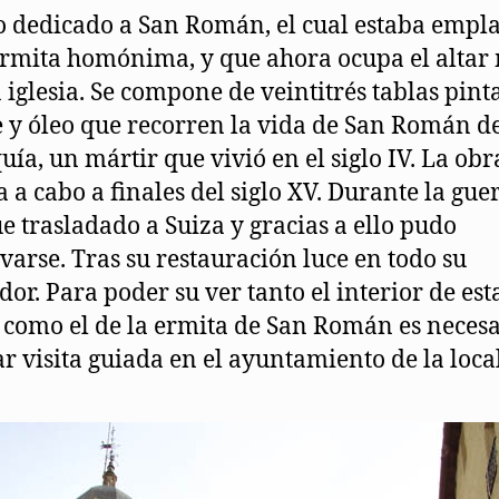
o dedicado a San Román, el cual estaba empl
ermita homónima, y que ahora ocupa el altar
a iglesia. Se compone de veintitrés tablas pint
 y óleo que recorren la vida de San Román d
uía, un mártir que vivió en el siglo IV. La obr
a a cabo a finales del siglo XV. Durante la gue
fue trasladado a Suiza y gracias a ello pudo
varse. Tras su restauración luce en todo su
dor. Para poder su ver tanto el interior de est
a como el de la ermita de San Román es neces
tar visita guiada en el ayuntamiento de la loca