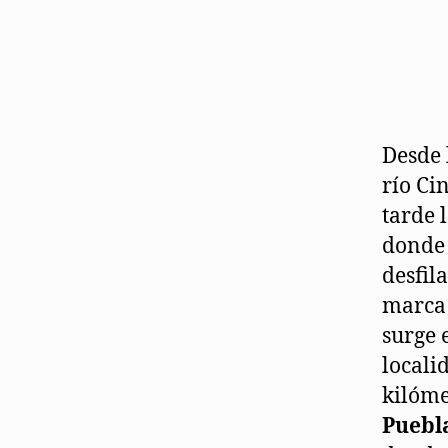
Desde 
río Ci
tarde 
donde 
desfil
marca 
surge 
locali
kilóme
Puebl