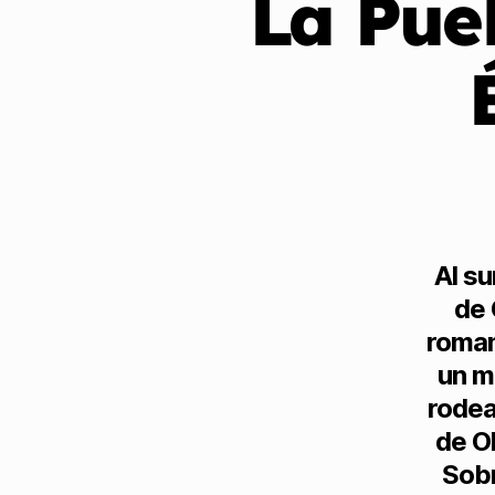
La Pueb
Al su
de 
roman
un m
rodea
de Ol
Sobr