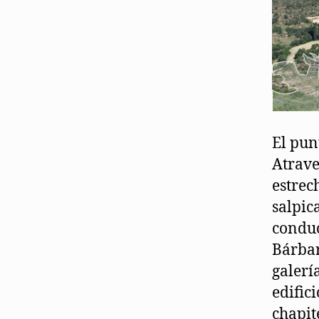
El pun
Atrave
estrec
salpic
conduc
Bárbar
galerí
edific
chapit