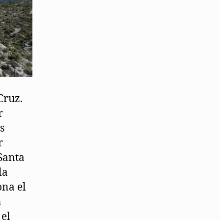
Cruz.
r
s
r
 Santa
la
ona el
n
 el