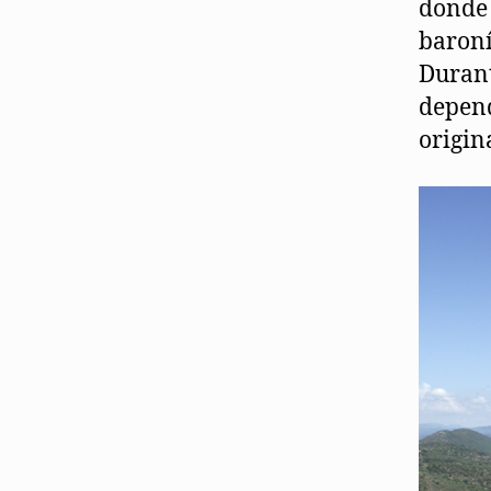
donde 
baroní
Durant
depend
origin