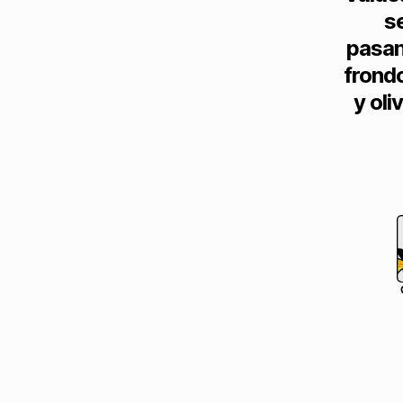
s
pasan
frond
y oli