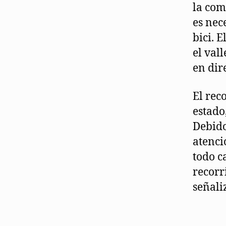
la com
es nec
bici. 
el val
en dir
El rec
estado
Debido
atenci
todo c
recorr
señali