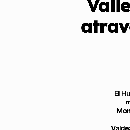
Vall
atrav
El H
m
Monc
Valde