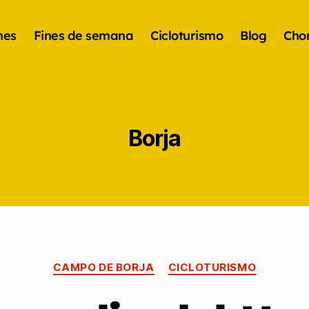
nes
Fines de semana
Cicloturismo
Blog
Chor
Borja
CAMPO DE BORJA
CICLOTURISMO