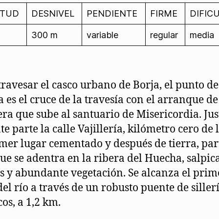
ITUD
DESNIVEL
PENDIENTE
FIRME
DIFIC
300 m
variable
regular
media
travesar el casco urbano de Borja, el punto de
a es el cruce de la travesía con el arranque de
era que sube al santuario de Misericordia. Jus
e parte la calle Vajillería, kilómetro cero de l
mer lugar cementado y después de tierra, par
que se adentra en la ribera del Huecha, salpic
s y abundante vegetación. Se alcanza el prim
del río a través de un robusto puente de siller
cos, a 1,2 km.