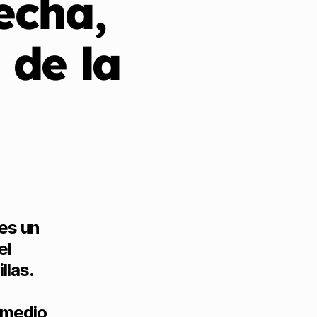
echa,
 de la
es un
el
llas.
 medio