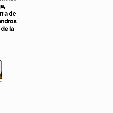
a,
rra de
endros
 de la