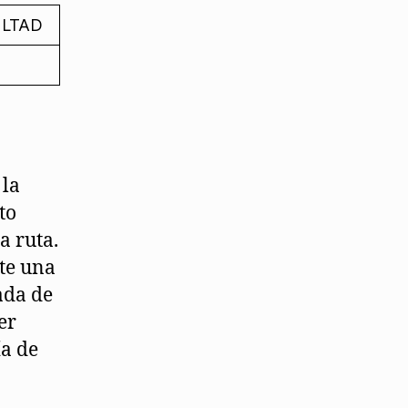
ULTAD
 la
to
a ruta.
te una
ada de
er
ía de