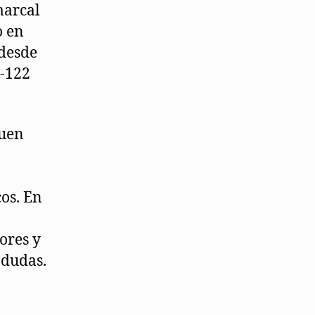
marcal
o en
 desde
N-122
buen
cos. En
ores y
 dudas.