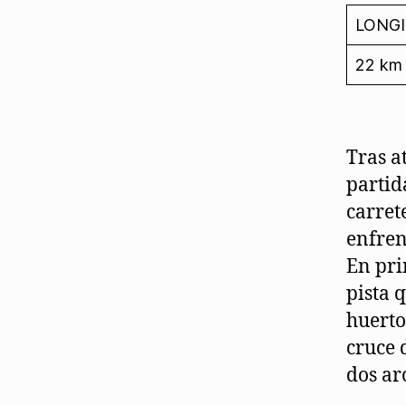
LONG
22 km
Tras a
partid
carret
enfrent
En pri
pista 
huerto
cruce 
dos ar