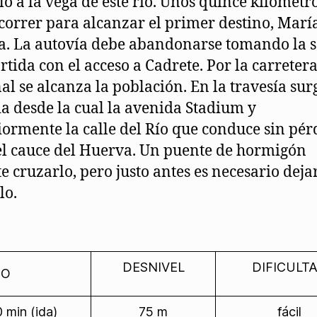
lo a la vega de este río. Unos quince kilómetr
correr para alcanzar el primer destino, Marí
. La autovía debe abandonarse tomando la s
tida con el acceso a Cadrete. Por la carreter
al se alcanza la población. En la travesía su
a desde la cual la avenida Stadium y
iormente la calle del Río que conduce sin pér
el cauce del Huerva. Un puente de hormigón
e cruzarlo, pero justo antes es necesario dejar
lo.
DESNIVEL
DIFICULT
PO
 min (ida)
75 m
fácil