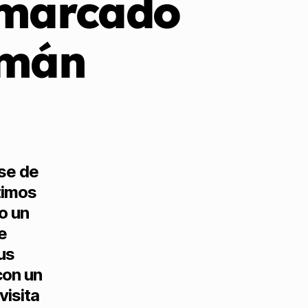
 marcado
lmán
nse de
ltimos
o un
e
sus
con un
visita