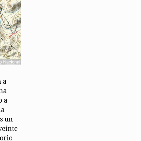
a a
una
o a
na
as un
veinte
torio