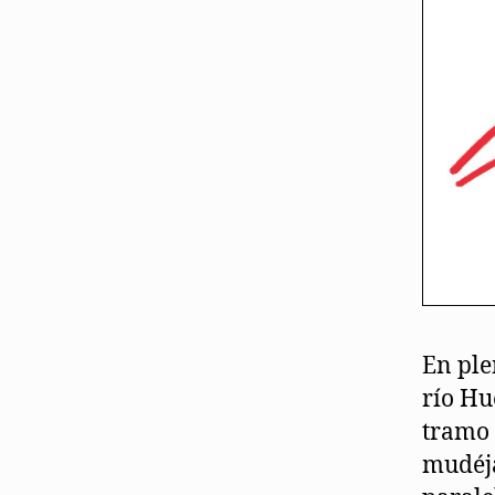
En ple
río Hu
tramo 
mudéja