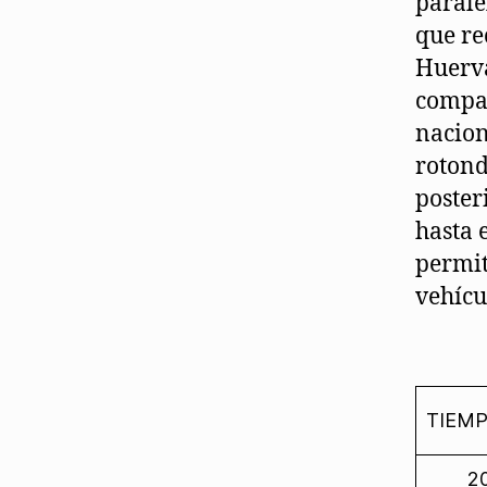
parale
que re
Huerva
compar
nacion
rotond
poster
hasta 
permit
vehícu
TIEM
20