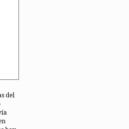
s del
o
vía
en