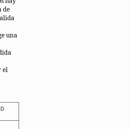
os hay
a de
alida
a
rge una
dida
 el
AD