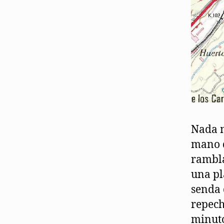
Nada m
mano d
rambla
una pl
senda 
repech
minuto