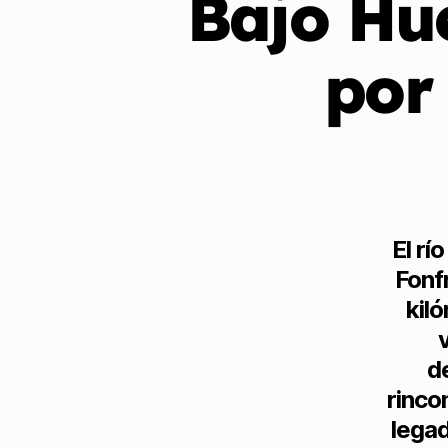
Bajo Hu
por
El rí
Fonfr
kil
de
rinco
legad