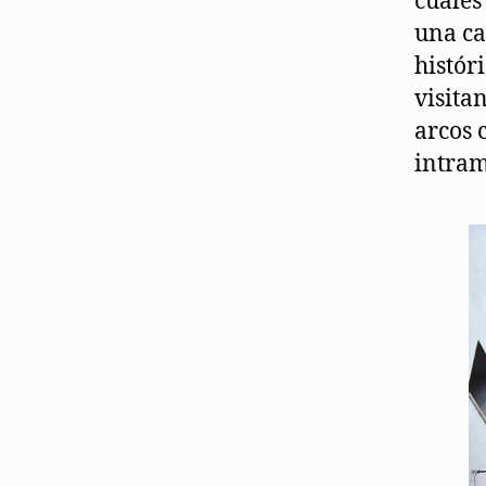
cuales
una ca
histór
visita
arcos 
intram