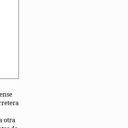
lense
rretera
a otra