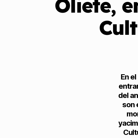
Oliete, 
Cult
En el
entra
del an
son 
mor
yacim
Cult