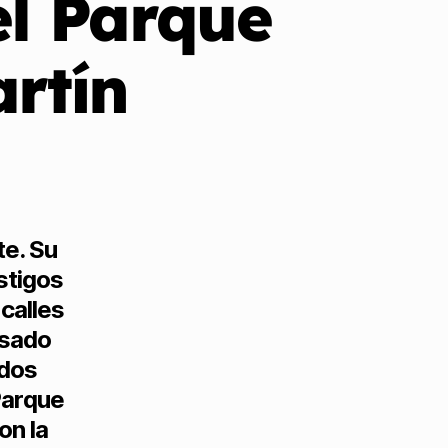
el Parque
artín
te. Su
stigos
 calles
asado
 dos
Parque
on la