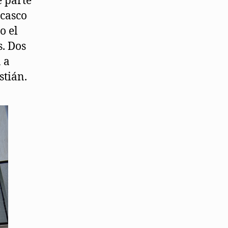
e parte
 casco
o el
s. Dos
 a
stián.