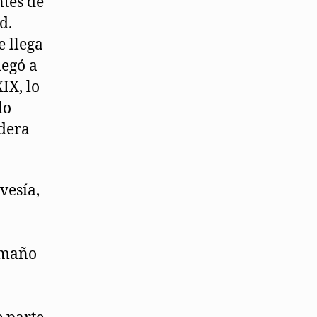
ntes de
d.
e llega
legó a
IX, lo
lo
adera
vesía,
tamaño