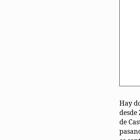
Hay do
desde 
de Cas
pasand