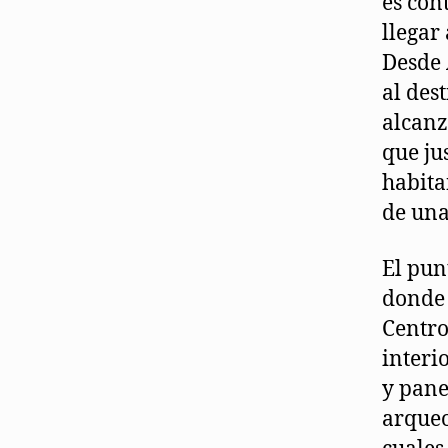
es con
llegar
Desde 
al des
alcanz
que ju
habita
de una
El punt
donde 
Centro
interi
y pane
arqueo