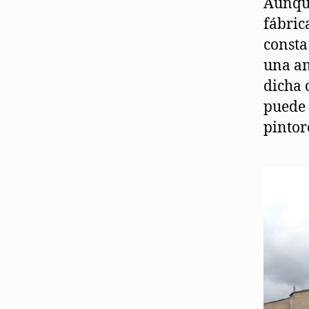
Aunque
fábric
consta
una an
dicha 
puede 
pintor