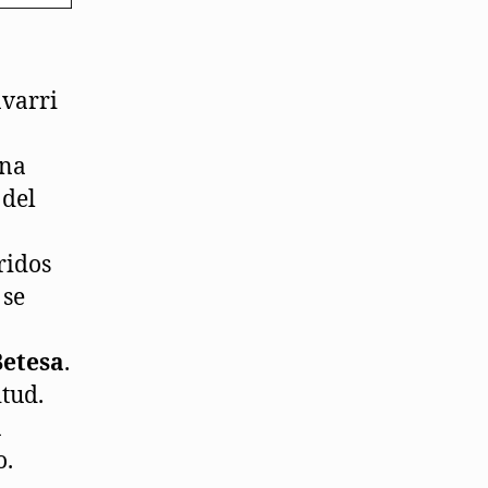
avarri
Una
 del
ridos
 se
Betesa
.
itud.
a
o.