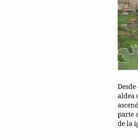
Desde 
aldea 
ascend
parte 
de la i