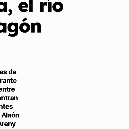
 el río
ragón
ías de
urante
entre
entran
ntes
 Alaón
/Areny