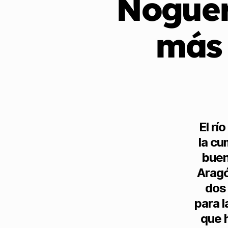
Noguer
más 
El rí
la cu
buen
Aragó
dos
para l
que h