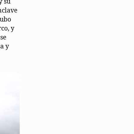
y su
nclave
hubo
co, y
 se
a y