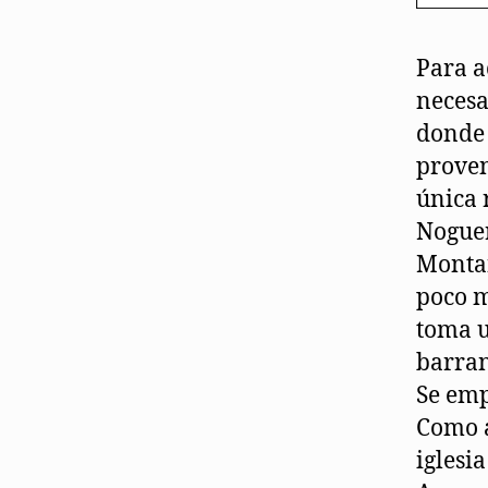
Para a
necesa
donde 
proven
única 
Nogue
Montañ
poco m
toma u
barran
Se emp
Como a
iglesi