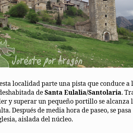
esta localidad parte una pista que conduce a 
deshabitada de
Santa Eulalia/Santolaria
. Tr
er y superar un pequeño portillo se alcanza 
alta. Después de media hora de paseo, se pasa
glesia, aislada del núcleo.