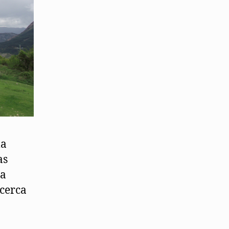
la
as
la
 cerca