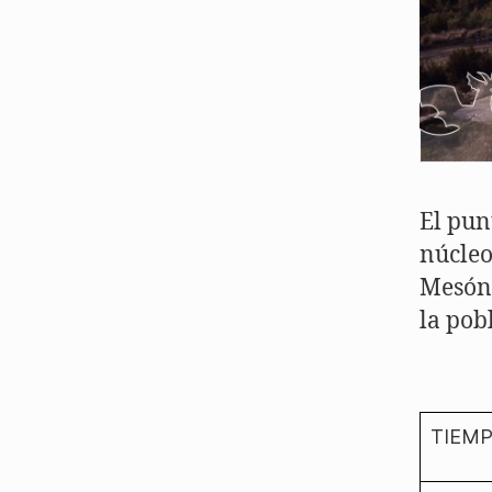
El pun
núcleo
Mesón 
la pob
TIEM