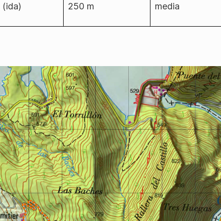
 (ida)
250 m
media