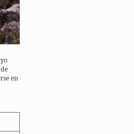
uyo
 de
rse en