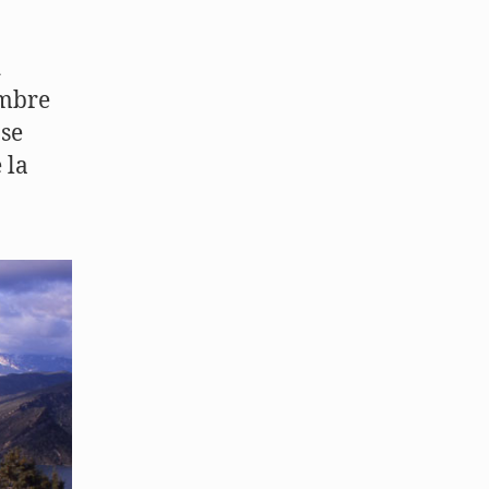
n
ombre
 se
 la