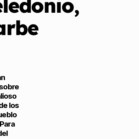
ledonio,
arbe
an
 sobre
alioso
de los
ueblo
 Para
del