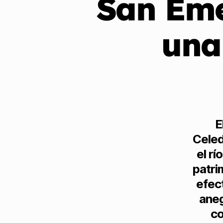
San Eme
una
E
Celed
el rí
patri
efec
aneg
co