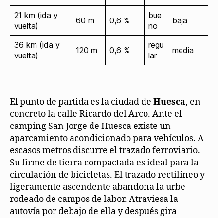
21 km (ida y
bue
60 m
0,6 %
baja
vuelta)
no
36 km (ida y
regu
120 m
0,6 %
media
vuelta)
lar
El punto de partida es la ciudad de
Huesca
, en
concreto la calle Ricardo del Arco. Ante el
camping San Jorge de Huesca existe un
aparcamiento acondicionado para vehículos. A
escasos metros discurre el trazado ferroviario.
Su firme de tierra compactada es ideal para la
circulación de bicicletas. El trazado rectilíneo y
ligeramente ascendente abandona la urbe
rodeado de campos de labor. Atraviesa la
autovía por debajo de ella y después gira