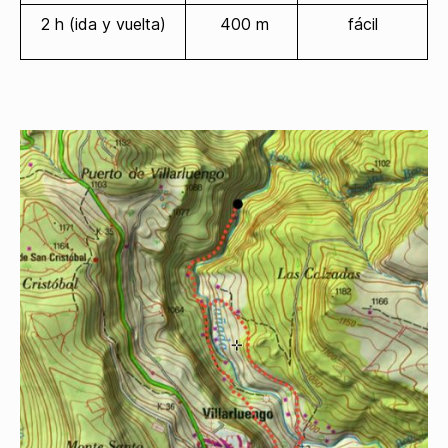
2 h (ida y vuelta)
400 m
fácil