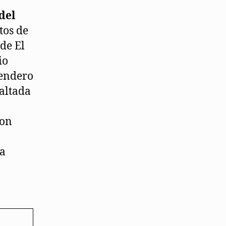
del
tos de
de El
io
rendero
faltada
son
da