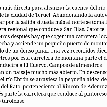
a más directa para alcanzar la cuenca del río
de la ciudad de Teruel. Abandonando la auto
r por la salida situada más al norte se toma 
era regional que conduce a San Blas. Catorce
tros después hay que coger una carretera loc
recha y asciende un pequeño puerto de mont
o de un denso pinar. Una vez recorridos dieci
tros por esta carretera de montaña parte el d
nducirá a El Cuervo. Campos de almendros
an un paisaje mucho más abierto. En descenso
del río Ebrón se atraviesa la pequeña aldea de
 del Rato, perteneciente al Rincón de Ademuz
s parte la carretera que conduce al pintoresc
 turolense.