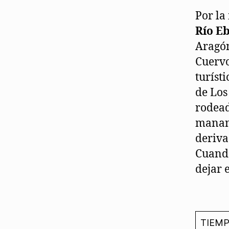
Por la
Río E
Aragón
Cuervo
turíst
de Los
rodead
manant
deriva
Cuando
dejar 
TIEM