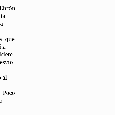
 Ebrón
vía
la
al que
aña
siete
esvío
 al
. Poco
o