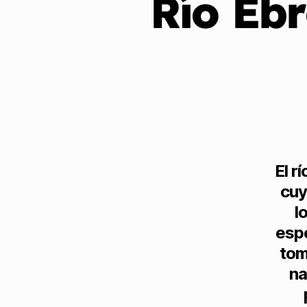
Río Ebr
El r
cuy
l
espe
tom
na