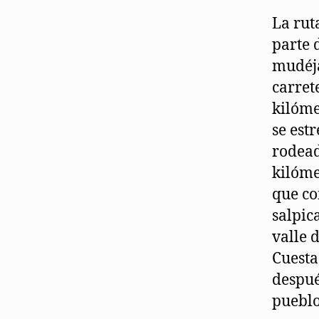
La rut
parte 
mudéja
carret
kilóme
se est
rodead
kilóme
que co
salpic
valle 
Cuesta
despué
pueblo