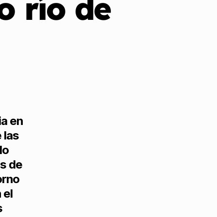
o río de
ia en
 las
do
es de
orno
 el
s