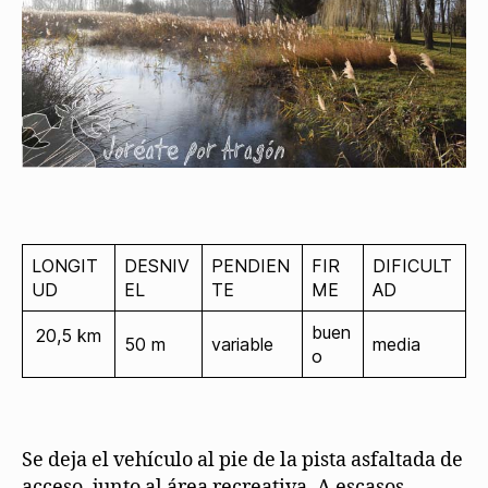
LONGIT
DESNIV
PENDIEN
FIR
DIFICULT
UD
EL
TE
ME
AD
buen
20,5 km
50 m
variable
media
o
Se deja el vehículo al pie de la pista asfaltada de
acceso, junto al área recreativa. A escasos