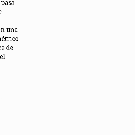
 pasa
e
a
 en una
métrico
ce de
el
D