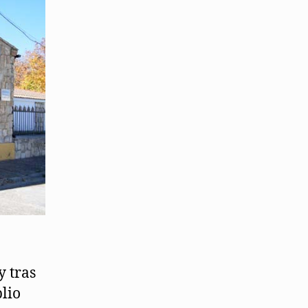
y tras
plio