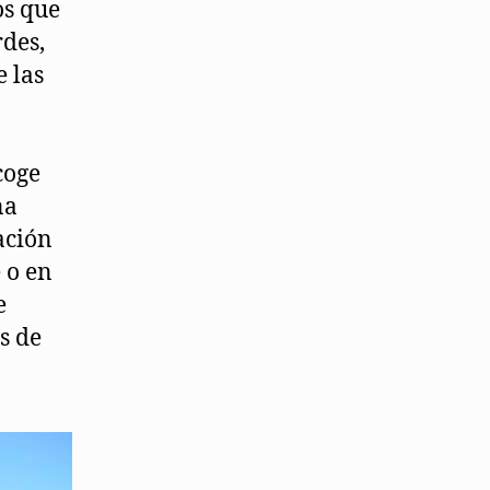
os que
rdes,
e las
coge
na
ación
 o en
e
s de