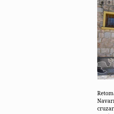
Retoma
Navarr
cruzar