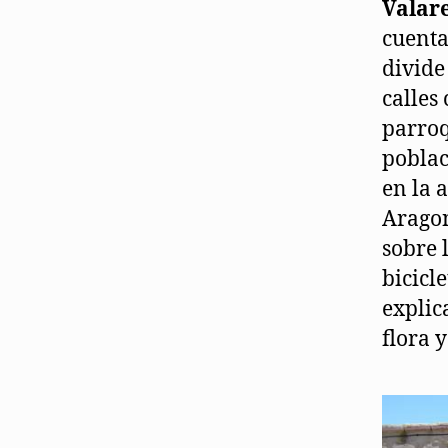
Valar
cuenta
divide
calles
parroqu
poblac
en la 
Aragon
sobre 
bicicl
explic
flora 