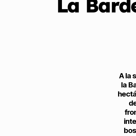
La Bard
A la 
la B
hectá
de
fro
int
bos