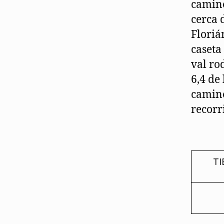
camino
cerca 
Floriá
caseta
val ro
6,4 de
camino
recorr
T