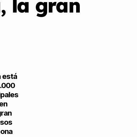
 la gran
n está
0.000
ipales
 en
gran
nsos
zona