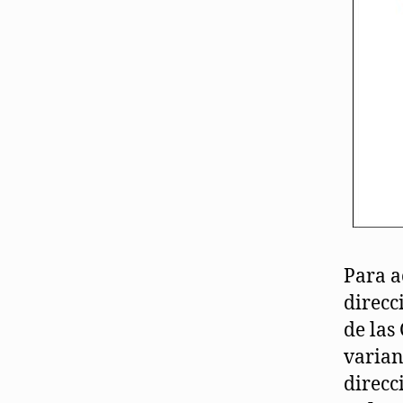
Para a
direcc
de las
varian
direcc