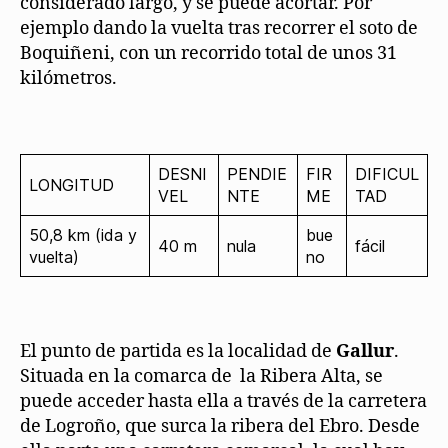
considerado largo, y se puede acortar. Por
ejemplo dando la vuelta tras recorrer el soto de
Boquiñeni, con un recorrido total de unos 31
kilómetros.
DESNI
PENDIE
FIR
DIFICUL
LONGITUD
VEL
NTE
ME
TAD
50,8 km (ida y
bue
40 m
nula
fácil
vuelta)
no
El punto de partida es la localidad de
Gallur
.
Situada en la comarca de la Ribera Alta, se
puede acceder hasta ella a través de la carretera
de Logroño, que surca la ribera del Ebro. Desde