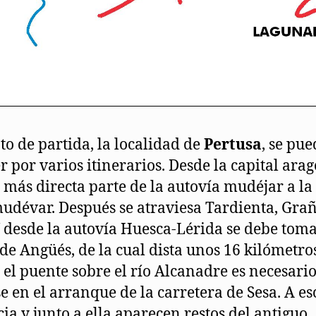
to de partida, la localidad de
Pertusa
, se pue
r por varios itinerarios. Desde la capital ara
a más directa parte de la autovía mudéjar a la
udévar. Después se atraviesa Tardienta, Gra
Y desde la autovía Huesca-Lérida se debe toma
 de Angüés, de la cual dista unos 16 kilómetros
 el puente sobre el río Alcanadre es necesari
se en el arranque de la carretera de Sesa. A es
cia y junto a ella aparecen restos del antiguo