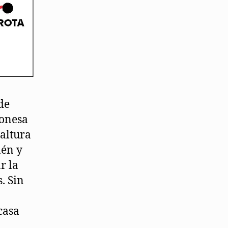
de
gonesa
 altura
ñén y
r la
. Sin
o
casa