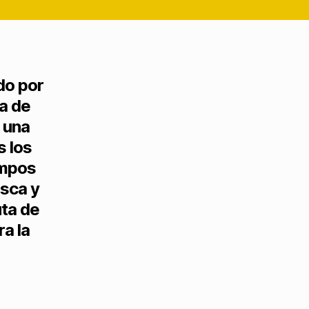
do por
la de
 una
s los
empos
Osca y
uta de
a la