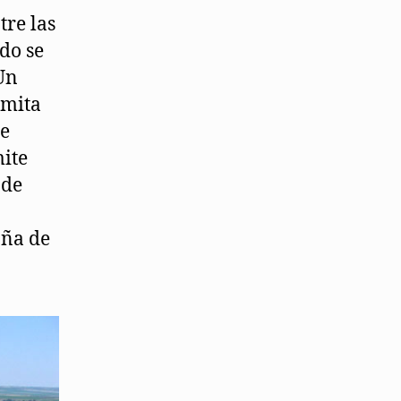
tre las
do se
Un
rmita
te
mite
 de
aña de