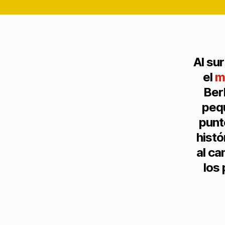
Al su
el
m
Ber
pequ
punt
histó
al ca
los